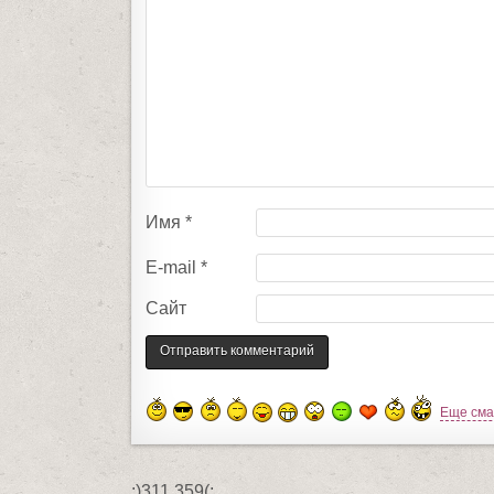
Имя
*
E-mail
*
Сайт
Еще см
:)311 359(: