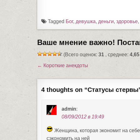
Tagged
Бог
,
девушка
,
деньги
,
здоровье
Ваше мнение важно! Постав
(Всего оценок:
31
, среднее:
4,65
← Короткие анекдоты
Н
а
в
4 thoughts on “
Статусы стервы
и
г
admin
:
а
08/09/2012 в 19:49
ц
и
Женщина, которая экономит на себ
сэкономить на ней