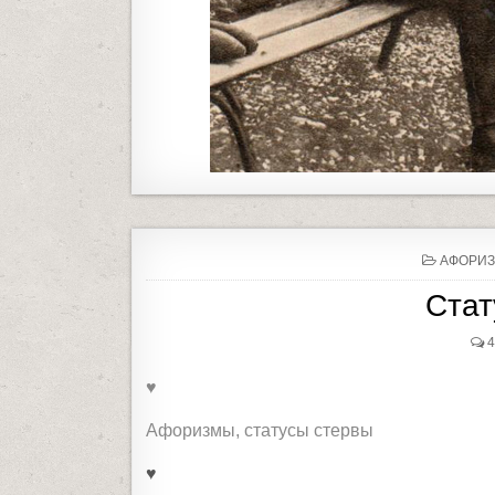
P
АФОРИЗ
O
S
Стат
T
E
D
I
N
♥
Афоризмы, статусы стервы
♥