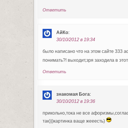
я
п
Ответить
о
з
а
АйКо
:
п
30/10/2012 в 19:34
и
было написано что на этом сайте 333 а
с
понимать?! выходит,зря заходила в этот 
я
м
Ответить
знакомая Бога
:
30/10/2012 в 19:36
прикольно,тока не все афоризмы,согла
так)))картинка ваще жееесть)