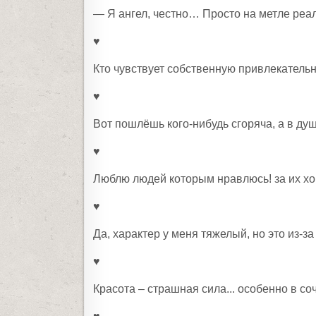
— Я ангел, честно… Просто на метле ре
♥
Кто чувствует собственную привлекательн
♥
Вот пошлёшь кого-нибудь сгоряча, а в ду
♥
Люблю людей которым нравлюсь! за их хо
♥
Да, характер у меня тяжелый, но это из-за т
♥
Красота – страшная сила... особенно в со