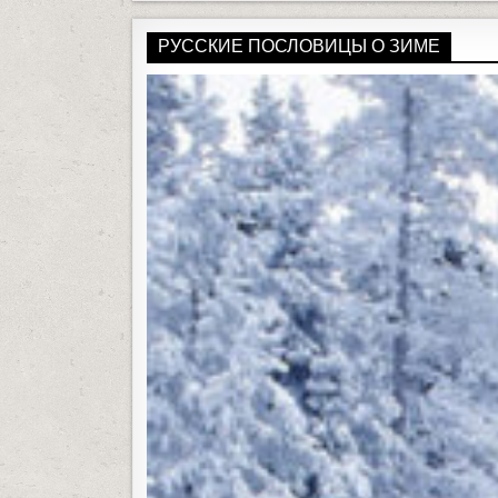
a
РУССКИЕ ПОСЛОВИЦЫ О ЗИМЕ
r
c
h
f
o
r
: