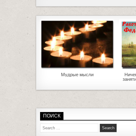
Мудрые мысли
Ниче
занят
ПОИСК
S
e