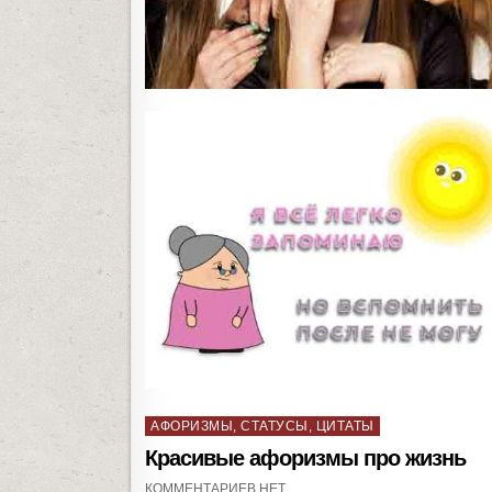
P
АФОРИЗМЫ, СТАТУСЫ, ЦИТАТЫ
o
Красивые афоризмы про жизнь
s
КОММЕНТАРИЕВ НЕТ