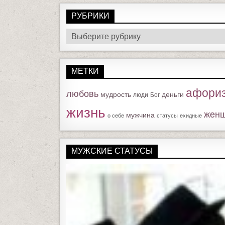
РУБРИКИ
Р
У
Б
МЕТКИ
Р
И
афори
любовь
мудрость
деньги
люди
Бог
К
жизнь
И
жен
мужчина
о себе
статусы
ехидные
МУЖСКИЕ СТАТУСЫ