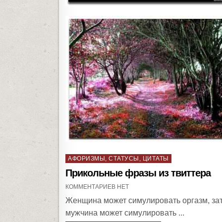
P
АФОРИЗМЫ, СТАТУСЫ, ЦИТАТЫ
o
Прикольные фразы из твиттера
s
КОММЕНТАРИЕВ НЕТ
t
Женщина может симулировать оргазм, за
e
мужчина может симулировать ...
d