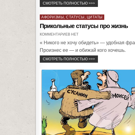
СМОТРЕТЬ ПОЛНОСТЬЮ >>>
i
n
P
АФОРИЗМЫ, СТАТУСЫ, ЦИТАТЫ
o
Прикольные статусы про жизнь
s
КОММЕНТАРИЕВ НЕТ
t
« Никого не хочу обидеть» — удобная фра
e
Произнес ее — и обижай кого хочешь.
d
СМОТРЕТЬ ПОЛНОСТЬЮ >>>
i
n