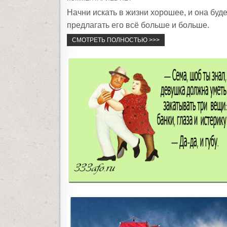
t
Начни искать в жизни хорошее, и она буде
e
предлагать его всё больше и больше.
d
СМОТРЕТЬ ПОЛНОСТЬЮ >>>
i
n