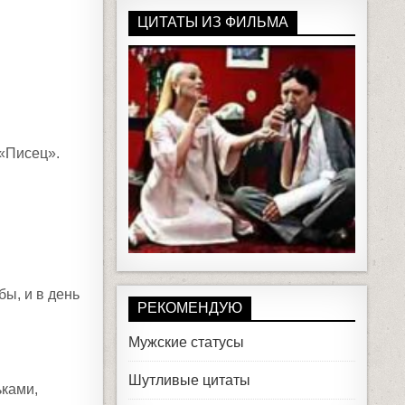
ЦИТАТЫ ИЗ ФИЛЬМА
 «Писец».
бы, и в день
РЕКОМЕНДУЮ
Мужские статусы
Шутливые цитаты
ьками,