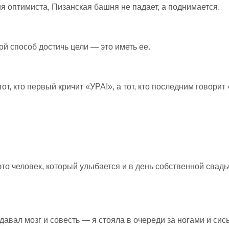
ия оптимиста, Пизанская башня не падает, а поднимается.
й способ достичь цели — это иметь ее.
от, кто первый кричит «УРА!», а тот, кто последним говорит
ить —
Мели, Емеля, —
Русские
то человек, который улыбается и в день собственной свадь
рейти
твоя неделя! Или
пословицы о зиме
врет, как сивый
мерин
здавал мозг и совесть — я стояла в очереди за ногами и сис