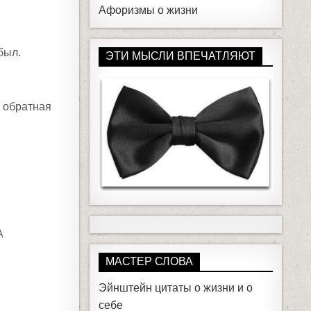
Афоризмы о жизни
был.
ЭТИ МЫСЛИ ВПЕЧАТЛЯЮТ
ь обратная
А
МАСТЕР СЛОВА
Эйнштейн цитаты о жизни и о
себе