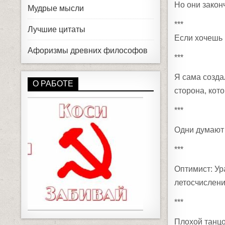
Но они закон
Мудрые мысли
***
Лучшие цитаты
Если хочешь п
Афоризмы древних философов
***
Я сама создал
О РАБОТЕ
сторона, кот
***
Одни думают 
***
Оптимист: Ур
летосчисление
***
Плохой танцо