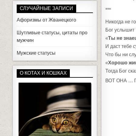
СЛУЧАЙНЫЕ ЗАПИСИ
***
Афоризмы от Жванецкого
Никогда не г
Бог услышит 
Шутливые статусы, цитаты про
«
Ты не знае
мужчин
И даст тебе 
Мужские статусы
Что бы ни сл
«
Хорошо жив
Тогда Бог ск
О КОТАХ И КОШКАХ
ВОТ ОНА … 