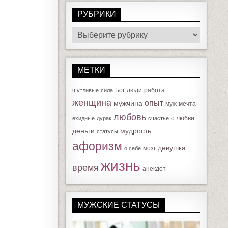
РУБРИКИ
Р
У
Б
МЕТКИ
Р
И
Бог
люди
работа
шутливые
сила
К
женщина
опыт
мужчина
муж
мечта
И
любовь
о любви
ехидные
дурак
счастье
деньги
мудрость
статусы
афоризм
девушка
мозг
о себе
жизнь
время
анекдот
МУЖСКИЕ СТАТУСЫ