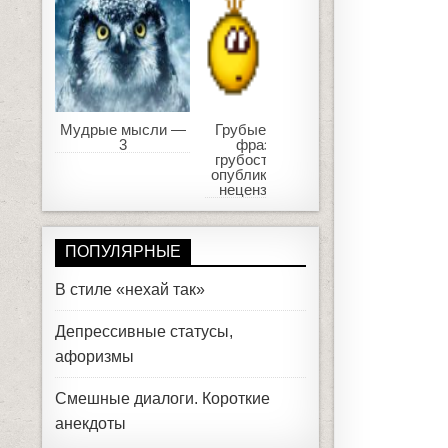
Мудрые мысли —
Грубые статусы,
Статусы
3
фразы про
афоризмы, ш
грубость. Кто же
женщин
опубликует такую
нецензурщину?
ПОПУЛЯРНЫЕ
В стиле «нехай так»
Депрессивные статусы,
афоризмы
Смешные диалоги. Короткие
анекдоты