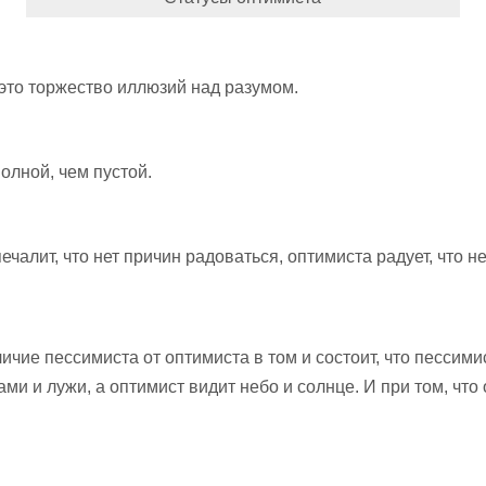
то торжество иллюзий над разумом.
олной, чем пустой.
Эйнштейн цитаты
Остроумные
я —
о жизни и о себе
короткие стишки о
ечалит, что нет причин радоваться, оптимиста радует, что н
 и
жизни
жизни
ичие пессимиста от оптимиста в том и состоит, что пессими
ами и лужи, а оптимист видит небо и солнце. И при том, что 