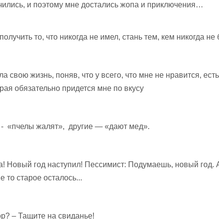
чились, и поэтому мне достались жопа и приключения…
олучить то, что никогда не имел, стань тем, кем никогда не 
а свою жизнь, поняв, что у всего, что мне не нравится, ест
орая обязательно придется мне по вкусу
- «пчелы жалят», другие — «дают мед».
а! Новый год наступил! Пессимист: Подумаешь, новый год. 
 то старое осталось...
р? – Тащите на свиданье!