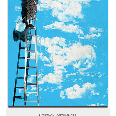
,
Про розовые очки
Когда ребенок
утки о
и девушек
вырастает, он
ах
многое перестает
понимать. Статусы
про детство
Статусы оптимиста