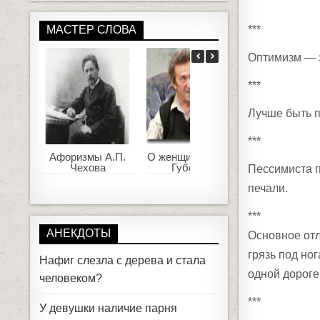
***
МАСТЕР СЛОВА
Оптимизм — э
***
Лучше быть п
***
Афоризмы А.П.
О женщинах. Игорь
Фаина
Чехова
Губерман
Раневска
Пессимиста п
афоризмы
печали.
случаи из 
***
АНЕКДОТЫ
Основное отл
грязь под ног
Нафиг слезла с дерева и стала
одной дороге
человеком?
***
У девушки наличие парня