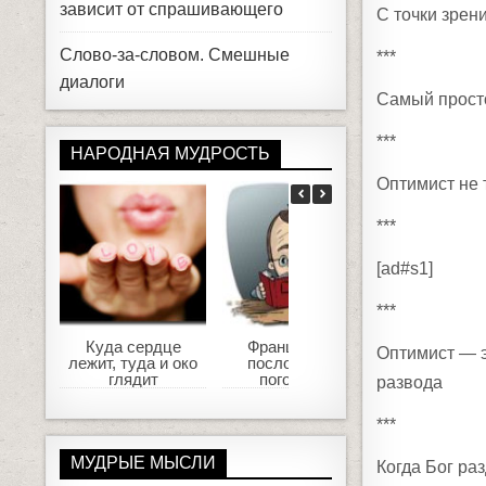
зависит от спрашивающего
С точки зрен
Слово-за-словом. Смешные
***
диалоги
Самый просто
***
НАРОДНАЯ МУДРОСТЬ
Оптимист не т
***
[ad#s1]
***
Куда сердце
Французские
Жизнь прож
Оптимист — э
лежит, туда и око
пословицы и
не поле пе
глядит
поговорки
развода
***
МУДРЫЕ МЫСЛИ
Когда Бог ра