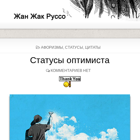
P
АФОРИЗМЫ, СТАТУСЫ, ЦИТАТЫ
O
S
Статусы оптимиста
T
E
D
КОММЕНТАРИЕВ НЕТ
I
N