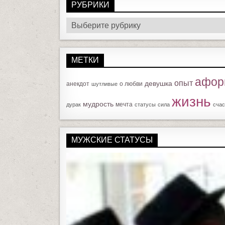
Р
У
Б
МЕТКИ
Р
И
афор
опыт
девушка
анекдот
о любви
шутливые
К
жизнь
И
мудрость
мечта
дурак
статусы
сила
счас
МУЖСКИЕ СТАТУСЫ