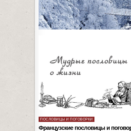
P
ПОСЛОВИЦЫ И ПОГОВОРКИ
o
Французские пословицы и погово