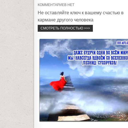
s
КОММЕНТАРИЕВ НЕТ
t
Не оставляйте ключ к вашему счастью в
e
кармане другого человека
d
СМОТРЕТЬ ПОЛНОСТЬЮ >>>
i
n