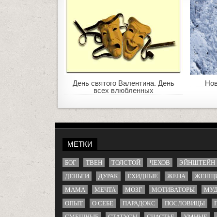
День святого Валентина. День
Нов
всех влюбленных
МЕТКИ
БОГ
ТВЕН
ТОЛСТОЙ
ЧЕХОВ
ЭЙНШТЕЙН
ДЕНЬГИ
ДУРАК
ЕХИДНЫЕ
ЖЕНА
ЖЕНЩ
МАМА
МЕЧТА
МОЗГ
МОТИВАТОРЫ
МУД
ОПЫТ
О СЕБЕ
ПАРАДОКС
ПОСЛОВИЦЫ
СМЕШНЫЕ
СТАТУСЫ
СЧАСТЬЕ
УМНЫЕ