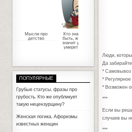
Мысли про
Кто знает, может
Чем больш
детство
быть, жить — это
сплю, тем м
значит умереть, а
от меня в
умереть — жить
Люди, которы
Да забирайте
* Самовывоз
ПОПУЛЯРНЫЕ
* Регулярное
* Возможен о
Грубые статусы, фразы про
грубость. Кто же опубликует
***
такую нецензурщину?
Если вы реши
Женская логика. Афоризмы
случаев вы н
известных женщин
***