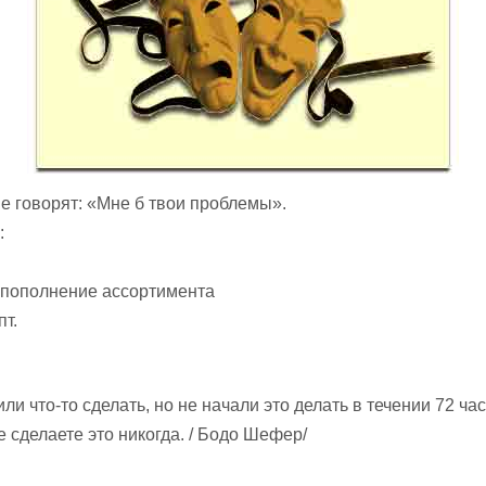
е я
Водка, пиво,
Хорошая болезнь
еньше
алкоголь... Какая
склероз: Ничего не
реда
боль, какая боль!!!
болит, и каждый
день — новости.
Афоризмы про
е говорят: «Мне б твои проблемы».
болезнь и
здоровье
:
 пополнение ассортимента
пт.
ли что-то сделать, но не начали это делать в течении 72 ч
е сделаете это никогда. / Бодо Шефер/