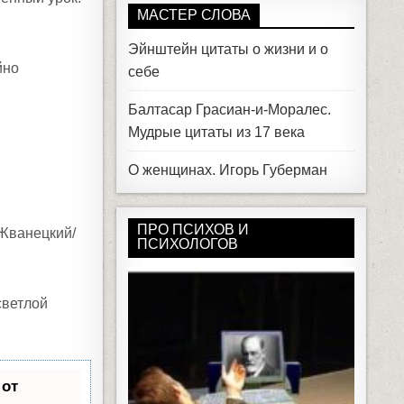
МАСТЕР СЛОВА
Эйнштейн цитаты о жизни и о
йно
себе
Балтасар Грасиан-и-Моралес.
Мудрые цитаты из 17 века
О женщинах. Игорь Губерман
ПРО ПСИХОВ И
 Жванецкий/
ПСИХОЛОГОВ
светлой
 от