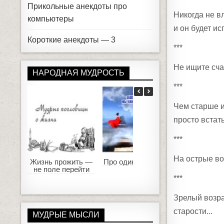
Прикольные анекдоты про
Никогда нe в
компьютеры
и он будет ис
Короткие анекдоты — 3
***
Не ищите сча
НАРОДНАЯ МУДРОСТЬ
***
Чем старше и
просто встать
***
На острые во
Жизнь прожить —
Про одиночество...
Куда сер
не поле перейти
лежит, туда 
глядит
***
Зрелый возр
старости...
МУДРЫЕ МЫСЛИ