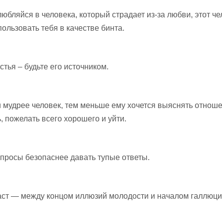
любляйся в челoвека, который страдает из-за любви, этот че
пользовать тебя в качестве бинта.
стья – будьте его источником.
 мудрее человек, тем меньше ему хочется выяснять отноше
, пожелать всего хорошего и уйти.
просы безопаснее давать тупые ответы.
дце
Русские
Мели, Емеля, —
и око
пословицы о зиме
твоя неделя! Или
врет, как сивый
мерин
аст — между концом иллюзий молодости и началом галлюц