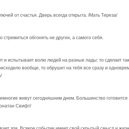
лючей от счастья. Дверь всегда открыта. /Мать Тереза/
о стремиться обгонять не других, а самого себя.
т и испытывает волю людей на разные лады: то сделает так
оисходило вообще, то обрушит на тебя все сразу и одноврем
/
емногие живут сегодняшним днем. Большинство готовится
жонатан Свифт/
вает зря. Всякое событие имеет свой скрытый смысл и жиз