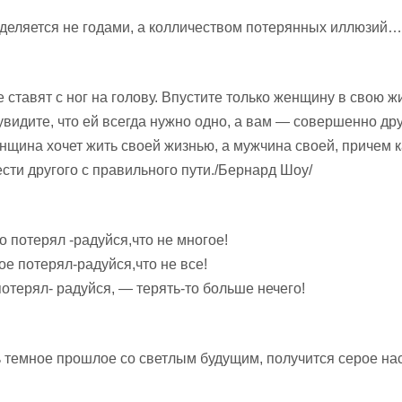
деляется не годами, а колличеством потерянных иллюзий
ставят с ног на голову. Впустите только женщину в свою жи
увидите, что ей всегда нужно одно, а вам — совершенно дру
нщина хочет жить своей жизнью, а мужчина своей, причем 
ести другого с правильного пути./Бернард Шоу/
итаты
Кто остался
Оскар Уальд о
о потерял -радуйся,что не многое!
яма
доволен, забывает,
любви, женщинах и
кто обижен,
отношениях
ое потерял-радуйся,что не все!
помнит. /Цицерон
Марк Тулий /
потерял- радуйся, — терять-то больше нечего!
 темное прошлое со светлым будущим, получится серое на