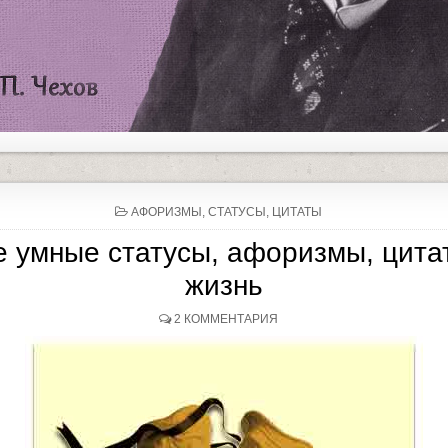
P
АФОРИЗМЫ, СТАТУСЫ, ЦИТАТЫ
O
S
 умные статусы, афоризмы, цита
T
E
жизнь
D
I
N
2 КОММЕНТАРИЯ