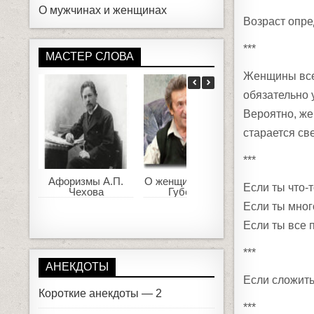
О мужчинах и женщинах
Возраст опре
***
МАСТЕР СЛОВА
Женщины все 
обязательно 
Вероятно, же
старается св
***
Афоризмы А.П.
О женщинах. Игорь
Красивые ц
Если ты что-т
Чехова
Губерман
Омара Хай
Если ты мног
Если ты все 
***
АНЕКДОТЫ
Если сложить
Короткие анекдоты — 2
***