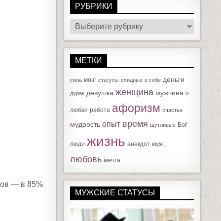
РУБРИКИ
Р
У
Б
МЕТКИ
Р
И
деньги
мозг
сила
статусы
ехидные
о себе
К
женщина
девушка
мужчина
о
дурак
И
афоризм
любви
работа
счастье
время
опыт
мудрость
Бог
шутливые
жизнь
люди
анекдот
муж
любовь
мечта
асов — в 85%
МУЖСКИЕ СТАТУСЫ