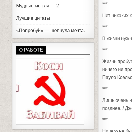
***
Мудрые мысли — 2
Нет никаких к
Лучшие цитаты
***
«Попробуй» — шепнула мечта.
В жизни нужн
***
О РАБОТЕ
Жизнь пробуе
ничего не пр
Пауло Коэльо
***
Лишь очень н
позднее. / Д
***
Ничего не бы