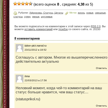
(всего оценок
8
, средняя:
4,38
из 5)
Рубрики:
Афоризмы, Статусы, Цитаты
Метки:
жизнь
,
новые
,
смешные
,
статусы
,
супер
,
умные
,
шутливые
Вы можете подписаться на комментарии к этой записи через
RSS 2.0
. Вы
можете
оставить комментарий
или
трэкбэк
со своего сайта. m: 20150
8 комментариев
lubov-pict.narod.ru
23/11/2012 в 18:52
Соглашусь с автором. Многое из вышеперечисленного
действительно актуально
Ответить
Inna
22/03/2013 в 17:56
Неловкий момент, когда чей-то комментарий на ваш
статус больше нравится, чем ваш статус…
(statusprikol.ru)
Ответить