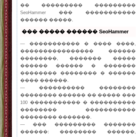
�� ��������� ���������
SeoHammer ��� �����������
������ �����.
��� ����� ������ SeoHammer
— ����������� � ���� ����,
���������������� ������
��������, ������� �����
������ ������ � �������
�������� �������� � ������
���� ������.
— ���������� ��������
�������� ������ �� ����� ���
100 ����������� � ����������
�������� �����������
�������� �������.
— ��� ��������� �������
������: �������� ������,