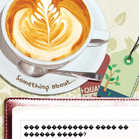
��� ���������� ���� ��
������ �����?