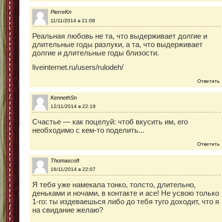
PierreKn
11/11/2014 в 21:08
Реальная любовь не та, что выдерживает долгие и
длительные годы разлуки, а та, что выдерживает
долгие и длительные годы близости.
liveinternet.ru/users/rulodeh/
Ответить
KennethSn
12/11/2014 в 22:19
Счастье — как поцелуй: чтоб вкусить им, его
необходимо с кем-то поделить...
Ответить
Thomascoft
16/11/2014 в 22:07
Я тебя уже намекала тонко, толсто, длительно,
деньками и ночами, в контакте и асе! Не усвою только
1-го: ты издеваешься либо до тебя туго доходит, что я
на свидание желаю?