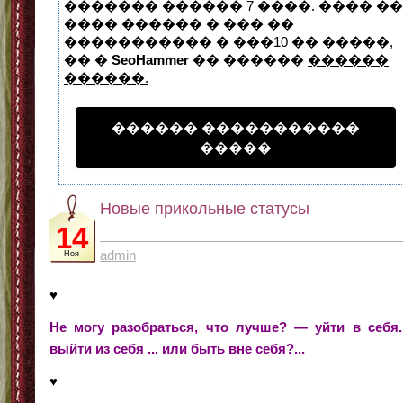
������� ������ 7 ����. ���� ��
���� ������ � ��� ��
����������� � ���10 �� �����,
�� �
SeoHammer
�� ������
������
������.
������ �����������
�����
Новые прикольные статусы
14
admin
Ноя
♥
Не могу разобраться, что лучше? — уйти в себя..
выйти из себя ... или быть вне себя?...
♥