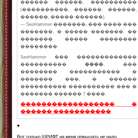
������ ������, ����������
(����������, ������, ������,
������, �����-������).
— SeoHammer �������, ��� ���� ���
�������, � ����� �������, ��
������� ����� ��������
��������.
SeoHammer ��� �������������
����������
����
, ���
�������� ����������� �
������� ���, � ������
���������� ���������� ��� �
������� ������ 7 ����.
������������������ �
������ �����������
♥
Вот только ШРИФТ на меня повышать не надо.