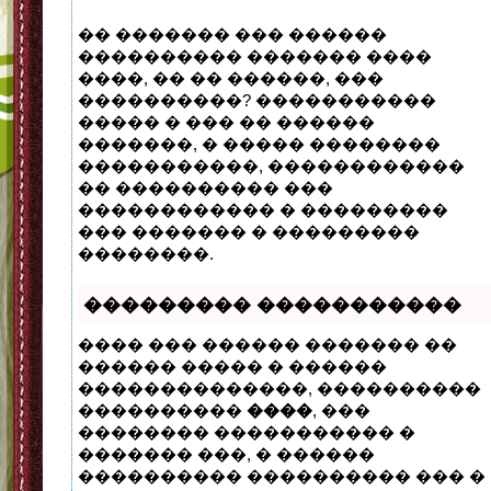
�� ������� ��� ������
���������� ������� ����
����, �� �� ������, ���
����������? �����������
����� � ��� �� ������
�������, � ����� ��������
�����������, ������������
�� ���������� ���
������������ � ���������
��� ������� � ���������
��������.
��������� �����������
���� ��� ������ ������� ��
������ ����� � ������
��������������, ����������
����������
����
, ���
�������� ����������� �
������� ���, � ������
���������� ���������� ��� �