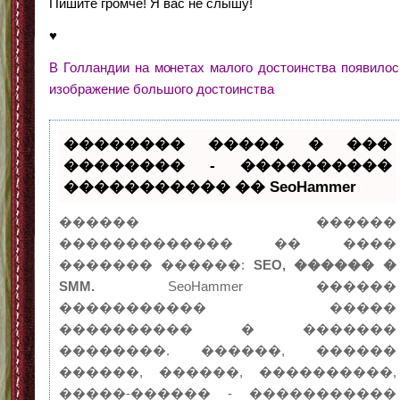
Пишите громче! Я вас не слышу!
♥
В Голландии на монетах малого достоинства появилос
изображение большого достоинства
�������� ����� � ���
�������� - ����������
����������� �� SeoHammer
������ ������
������������� �� ����
������� ������:
SEO, ������ �
SMM.
SeoHammer ������
����������� �����
���������� � �������
��������. ������, ������
������, ������, ����������,
�����-������ - �����������