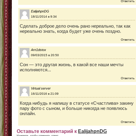
Ответить
EalijahpnDG
18/11/2014 в 9:34
Сделать доброе дело очень рано нереально, так как
нереально знать, когда будет уже очень поздно.
Ответить
Arn1dstox
09/03/2015 в 20:50
Сон — это другая жизнь, в какой все наши мечты
исполняются...
Ответить
Virtual server
16/11/2016 в 21:09
Когда нибудь я напишу в статусе «Счастлива» закину
пару фото с сыном, и больше никогда не появлюсь
онлайн.
Ответить
Оставьте комментарий к
EalijahpnDG
Нажмите, чтобы отменить ответ.