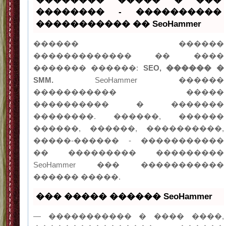
�������� - ����������
����������� �� SeoHammer
������ ������
������������� �� ����
������� ������:
SEO, ������ �
SMM.
SeoHammer ������
����������� �����
���������� � �������
��������. ������, ������
������, ������, ����������,
�����-������ - �����������
�� ��������� ���������
SeoHammer ��� �����������
������ �����.
��� ����� ������ SeoHammer
— ����������� � ���� ����,