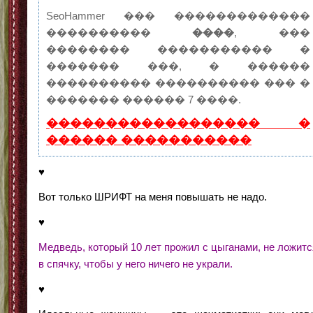
SeoHammer ��� �������������
����������
����
, ���
�������� ����������� �
������� ���, � ������
���������� ���������� ��� �
������� ������ 7 ����.
������������������ �
������ �����������
♥
Вот только ШРИФТ на меня повышать не надо.
♥
Медведь, который 10 лет прожил с цыганами, не ложитс
в спячку, чтобы у него ничего не украли.
♥