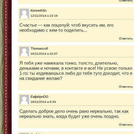
Ответить
KennethSn
12/11/2014 в 22:19
Счастье — как поцелуй: чтоб вкусить им, его
необходимо с кем-то поделить...
Ответить
Thomascoft
16/11/2014 в 22:07
Я тебя уже намекала тонко, толсто, длительно,
деньками и ночами, в контакте и асе! Не усвою только
1-го: ты издеваешься либо до тебя туго доходит, что я
на свидание желаю?
Ответить
EalijahpnDG
18/11/2014 в 9:34
Сделать доброе дело очень рано нереально, так как
нереально знать, когда будет уже очень поздно.
Ответить