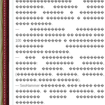
���������������� ������
��������, ������� �����
������ ������ � �������
�������� �������� � ������
���� ������.
— ���������� ��������
�������� ������ �� ����� ���
100 ����������� � ����������
�������� �����������
�������� �������.
— ��� ��������� �������
������: �������� ������,
������ ������, ����������
(����������, ������, ������,
������, �����-������).
— SeoHammer �������, ��� ���� ���
�������, � ����� �������, ��
������� ����� ��������
��������.