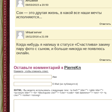
Arn1dstox
09/03/2015 в 20:50
Сон — это другая жизнь, в какой все наши мечты
исполняются...
Ответить
Virtual server
16/11/2016 в 21:09
Когда нибудь я напишу в статусе «Счастлива» закину
пару фото с сыном, и больше никогда не появлюсь
онлайн.
Ответить
Оставьте комментарий к
PierreKn
Нажмите, чтобы отменить ответ.
Имя
E-Mail (не публикуется)
XHTML:
Вы можете использовать следующие теги: <a href="" title=""> <abbr title="">
<acronym title=""> <b> <blockquote cite=""> <cite> <code> <del datetime=""> <em> <i> <q
cite=""> <strike> <strong>