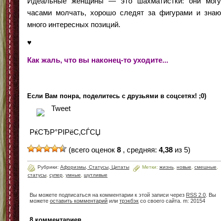
Идеальные женщины — это шахматистки: они могу
часами молчать, хорошо следят за фигурами и знаю
много интересных позиций.
♥
Как жаль, что вы наконец-то уходите...
Если Вам понра, поделитесь с друзьями в соцсетях! ;0)
Tweet
РќСЂР°РІРёС‚СЃСЏ
(всего оценок
8
, средняя:
4,38
из 5)
Рубрики:
Афоризмы, Статусы, Цитаты
Метки:
жизнь
,
новые
,
смешные
,
статусы
,
супер
,
умные
,
шутливые
Вы можете подписаться на комментарии к этой записи через
RSS 2.0
. Вы
можете
оставить комментарий
или
трэкбэк
со своего сайта. m: 20154
8 комментариев