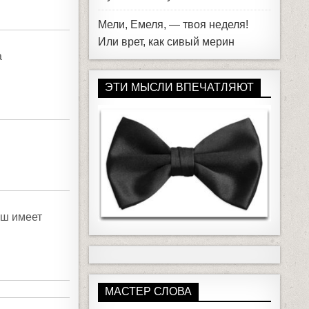
Мели, Емеля, — твоя неделя!
Или врет, как сивый мерин
а
ЭТИ МЫСЛИ ВПЕЧАТЛЯЮТ
аш имеет
МАСТЕР СЛОВА
Кто остался доволен, забывает,