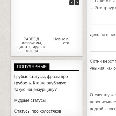
— Отчего вы 
— Это траур 
Дело не в пес
РАЗВОД.
Новые прикольные
Женская ло
Афоризмы,
статусы
Афориз
цитаты, мудрые
известных ж
мысли
Сотни верст 
ПОПУЛЯРНЫЕ
уныния, как о
Грубые статусы, фразы про
грубость. Кто же опубликует
такую нецензурщину?
Отечеству же
Мудрые статусы
переписывает
водкой, спос
Статусы про холостяков