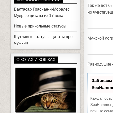
Так же вот б
Балтасар Грасиан-и-Моралес.
но чувствуеш
Мудрые цитаты из 17 века
Новые прикольные статусы
Шутливые статусы, цитаты про
Мужской логи
мужчин
О КОТАХ И КОШКАХ
Равнодушие 
Забиваем
SeoHamm
Каждая ссыл
SeoHammer д
вечные ссыл