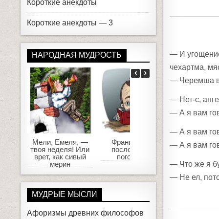
Короткие анекдоты
Короткие анекдоты — 3
— И угощение
НАРОДНАЯ МУДРОСТЬ
чехартма, мя
— Черемша во
— Нет-с, анг
— А я вам го
— А я вам го
Мели, Емеля, —
Французские
Не спеши яз
— А я вам го
твоя неделя! Или
пословицы и
торопись д
врет, как сивый
поговорки
Пословиц
— Что же я б
мерин
времен
— Не ел, пото
МУДРЫЕ МЫСЛИ
Афоризмы древних философов