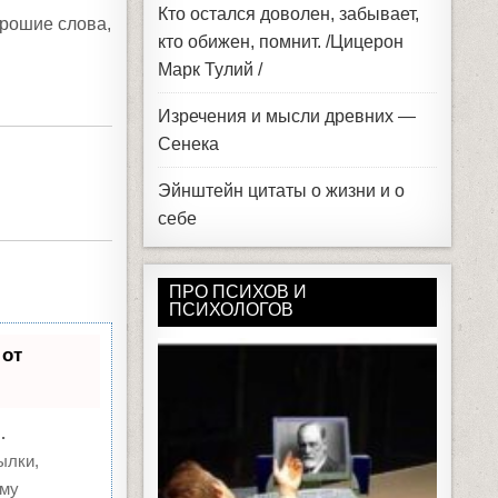
орошие слова,
кто обижен, помнит. /Цицерон
Марк Тулий /
Изречения и мысли древних —
Сенека
Эйнштейн цитаты о жизни и о
себе
ПРО ПСИХОВ И
ПСИХОЛОГОВ
 от
.
ылки,
уму