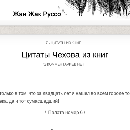
P
ЦИТАТЫ ИЗ КНИГ
O
S
Цитаты Чехова из книг
T
E
D
КОММЕНТАРИЕВ НЕТ
I
N
олько в том, что за двадцать лет я нашел во всём городе т
ека, да и тот сумасшедший!
/ Палата номер 6 /