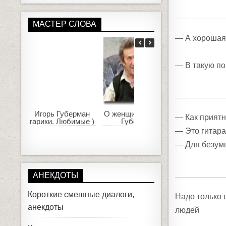
МАСТЕР СЛОВА
— А хорошая
— В такую п
Игорь Губерман
О женщинах. Игорь
Кто оста
— Как приятн
гарики. Любимые )
Губерман
доволен, заб
кто обиж
— Это гитара
помнит. /Ци
Марк Тули
— Для безум
АНЕКДОТЫ
Короткие смешные диалоги,
Надо только 
анекдоты
людей