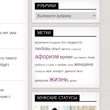
РУБРИКИ
Р
У
Б
МЕТКИ
Р
а нет ума.
И
мужчина
мудрость
Бог
ехидные
К
любовь
опыт
мечта
счастье
И
афоризм
время
люди
шутливые
ть такого
женщина
работа
о любви
о себе
сила
уйдёт.
деньги
муж
анекдот
мозг
статусы
жизнь
девушка
дурак
 не
МУЖСКИЕ СТАТУСЫ
нчик с