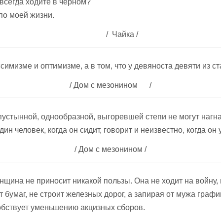
всегда ходите в черном?
по моей жизни.
/ Чайка /
симизме и оптимизме, а в том, что у девяноста девяти из ст
гика.
Цитаты про
Мудрые мысли о
мы
женщин
знании и
/ Дом с мезонином /
енщин
невежестве
пустынной, однообразной, выгоревшей степи не могут нагна
дин человек, когда он сидит, говорит и неизвестно, когда он 
/ Дом с мезонином /
нщина не приносит никакой пользы. Она не ходит на войну,
 бумаг, не строит железных дорог, а запирая от мужа графи
обствует уменьшению акцизных сборов.