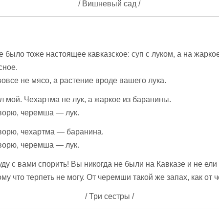
/ Вишневый сад /
 было тоже настоящее кавказское: суп с луком, а на жарко
сное.
все не мясо, а растение вроде вашего лука.
ел мой. Чехартма не лук, а жаркое из баранины.
ворю, черемша — лук.
ворю, чехартма — баранина.
ыком,
Русские
Куда сердце
ворю, черемша — лук.
елом.
пословицы о зиме
лежит, туда и око
ы о
глядит
уду с вами спорить! Вы никогда не были на Кавказе и не ели
и
му что терпеть не могу. От черемши такой же запах, как от ч
/ Три сестры /