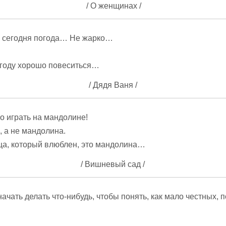
/ О женщинах /
 сегодня погода… Не жарко…
огоду хорошо повеситься…
/ Дядя Ваня /
лся
Эйнштейн цитаты
Изречения и
о играть на мандолине!
ывает,
о жизни и о себе
мысли древних —
ен,
Сенека
, а не мандолина.
церон
й /
ца, который влюблен, это мандолина…
/ Вишневый сад /
начать делать что-нибудь, чтобы понять, как мало честных,